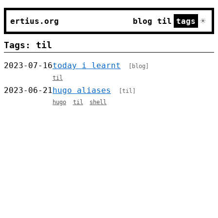
☀
ertius.org
blog
til
tags
Tags: til
2023-07-16
today i learnt
[blog]
til
2023-06-21
hugo aliases
[til]
hugo
til
shell