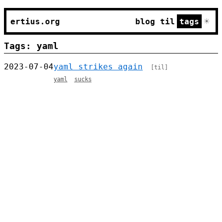
☀
ertius.org
blog
til
tags
Tags: yaml
2023-07-04
yaml strikes again
[til]
yaml
sucks